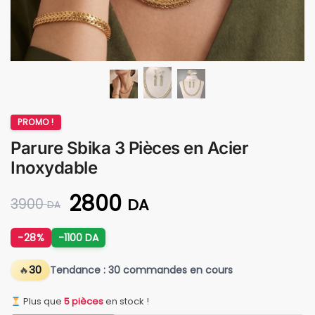
PROMO !
Parure Sbika 3 Pièces en Acier
Inoxydable
2800
DA
3900
DA
-28%
-1100 DA
30
Tendance : 30 commandes en cours
Plus que
5 pièces
en stock !