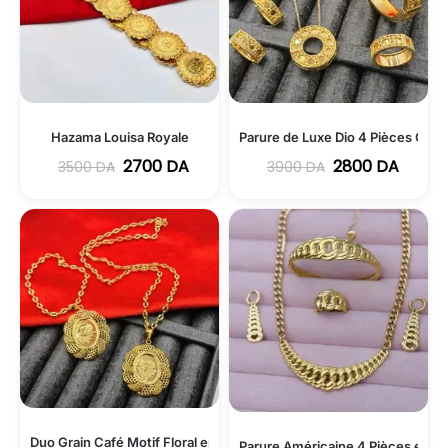
Hazama Louisa Royale
Parure de Luxe Dio 4 Pièces Copie
2700
DA
2800
DA
3500
DA
3900
DA
Duo Grain Café Motif Floral en Acier Inoxydable
Parure Américaine 4 Pièces en Ac