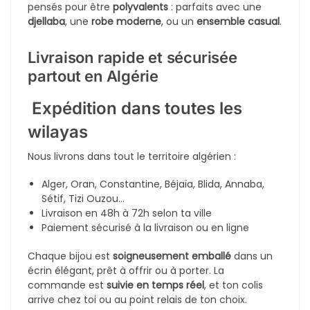
Une bague symbolique pour une fiançailles ? Tu
trouveras ici
tout ce qu’il faut pour sublimer chaque
moment
.
Nos créations conviennent à toutes les générations
:
Jeunes femmes en quête de raffinement
Femmes mariées à la recherche d’accessoires
élégants
Mères, tantes, sœurs : des cadeaux pour chaque
profil
Pour toutes les occasions
Dans la culture algérienne, un bijou est toujours un
bon choix :
Pour un anniversaire ou un cadeau de mariage
Pour une demande en fiançailles ou un
événement familial