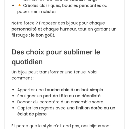
1
2
3
4
Une sélection Classe de bijoux
pour femmes algériennes
Une collection complète pour
tous les styles
Notre collection
« Bijou »
est le cœur de notre
boutique. Elle réunit toutes nos pièces :
bagues,
colliers, bracelets, boucles d’oreilles,
parures
,
gourmettes, chevillières
et plus encore. Chaque
bijou est sélectionné avec soin pour répondre aux
envies des
femmes algériennes modernes
, entre
tradition et élégance contemporaine.
Tu cherches un bijou kabyle discret pour tous les
jours ? Un collier plaqué or pour une tenue chic ?