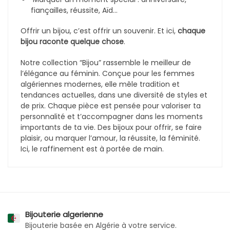
Que tu sois du genre discrète ou plutôt audacieuse,
tu trouveras ici des bijoux qui correspondent à ton
style :
Bagues fines ou imposantes
Bracelets chaînés, manchettes ou joncs
rigides
Colliers ras-de-cou ou sautoirs longs
Créoles classiques, boucles pendantes ou
puces minimalistes
Notre force ? Proposer des bijoux pour
chaque
personnalité et chaque humeur
, tout en gardant un
fil rouge :
le bon goût
.
Des choix pour sublimer le
quotidien
Un bijou peut transformer une tenue. Voici
comment :