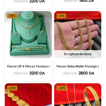
1900
DA
2400
DA
2200
DA
2900
DA
-18%
-13%
En rupture de stock
Parure tiff 4 Pièces Tendance en Acier Inoxydable 316L
Parure Sbika Maille Prestige en A
3200
DA
2800
DA
3900
DA
3200
DA
-23%
-28%