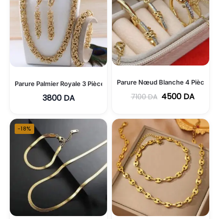
Parure Nœud Blanche 4 Pièces T
Parure Palmier Royale 3 Pièces en Acier Inoxydable
4500
DA
7100
DA
3800
DA
-18%