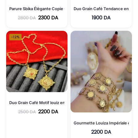
Parure Sbika Élégante Copie Or en Acier Inoxydable
Duo Grain Café Tendance en Acie
2300
DA
1900
DA
2800
DA
-12%
Duo Grain Café Motif louiz en Acier Inoxydable
2200
DA
2500
DA
Gourmette Louiza Impériale en Ac
2200
DA