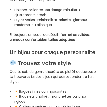
Parure Palmier 3 Piéces en Acier Inoxydable 316L
Parure Cœur Étincelant Argent
2800
DA
1800
DA
4000
DA
2500
DA
-17%
En rupture de stock
En rupture de stock
Parure Carti Classe 3 Pièces en Acier Inoxydable
Parure Okda 4 Pièces
3500
DA
2400
DA
2900
DA
Affichage de 1–12 sur 37 résultats