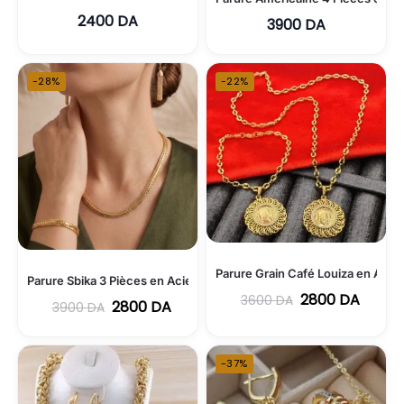
2400
DA
3900
DA
-28%
-22%
Parure Grain Café Louiza en Acie
Parure Sbika 3 Pièces en Acier Inoxydable
2800
DA
3600
DA
2800
DA
3900
DA
-37%