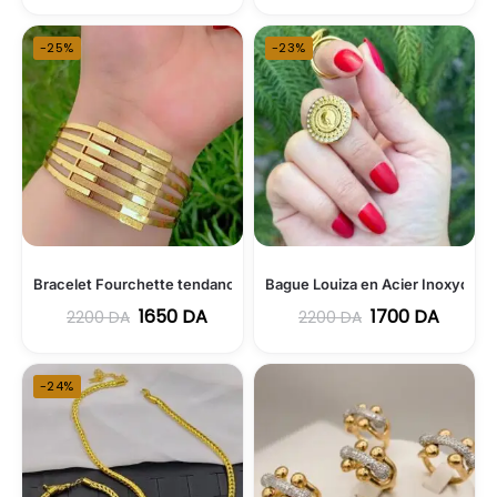
-25%
-23%
Bracelet Fourchette tendance en Acier Inoxydable 316L
Bague Louiza en Acier Inoxydabl
1650
DA
1700
DA
2200
DA
2200
DA
-24%