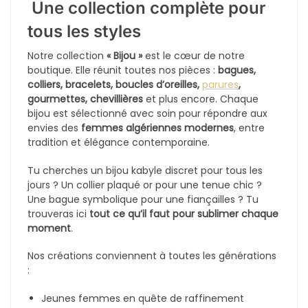
Collier Louiza Traditionnel en Aci
1900
DA
Bracelet Mseyes 7 Pièces en Acier Inoxydable 316L
1500
DA
1900
DA
-15%
-26%
Collier Krifcha Louiza Perlé en Ac
Parure Nansi tendance 3 Pièces en Acier Inoxydable 316L
2600
DA
3500
DA