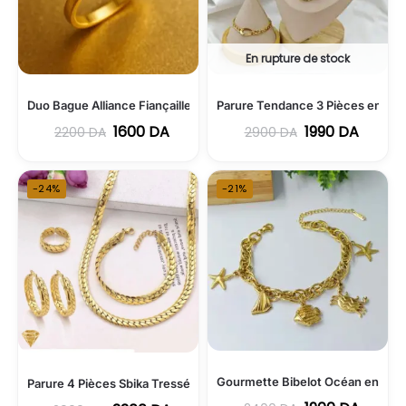
En rupture de stock
Duo Bague Alliance Fiançailles en Acier Inoxydable
Parure Tendance 3 Pièces en Aci
1600
DA
1990
DA
2200
DA
2900
DA
-24%
-21%
Gourmette Bibelot Océan en Acie
Parure 4 Pièces Sbika Tressée en Acier Inoxydable