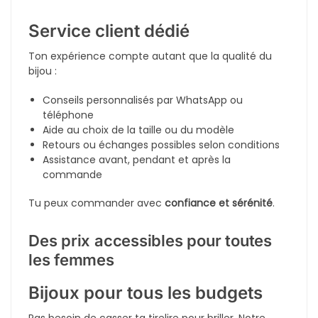
Pour l’Aïd, Yennayer ou une occasion spéciale
Ou simplement pour
se faire plaisir à soi-même
Porter un bijou, c’est affirmer sa
féminité, sa
personnalité, son style
. Et cette collection est faite
pour ça.
Des bijoux élégants, durables et
accessibles
Qualité des matériaux
Nous privilégions des matériaux
nobles, durables et
sans danger pour la peau
:
Plaqué or 18k
,
or rose
,
argent massif rhodié
Zirconium
,
cristaux
,
oxydes de zirconium
,
nacre
,
perles d’eau douce
Acier inoxydable
ou
laiton doré
selon les modèles
Ces bijoux ne noircissent pas, ne provoquent pas