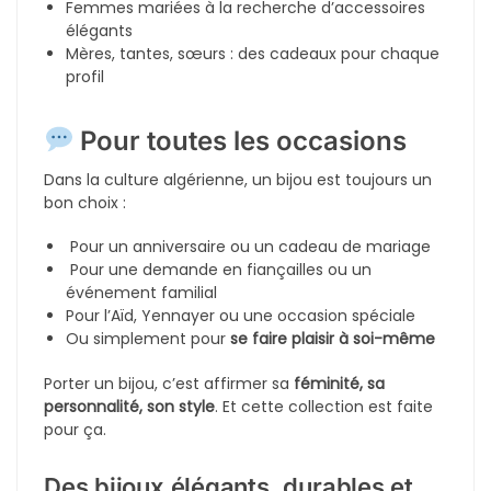
2200
DA
2600
DA
-26%
-52%
En rupture de stock
En rupture de stock
Mkayes Louiz tendance
1200
DA
2500
DA
Parure Louiza Solaire 4 Pièces en Acier Inoxydable
2500
DA
3400
DA
-26%