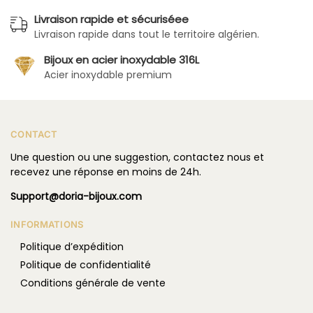
Apporter une
touche chic à un look simple
Souligner un
port de tête ou un décolleté
Donner du caractère à un ensemble sobre
Capter les regards avec
une finition dorée ou un
éclat de pierre
Et parce que le style n’attend pas, nos bijoux sont
pensés pour être
polyvalents
: parfaits avec une
djellaba
, une
robe moderne
, ou un
ensemble casual
.
Livraison rapide et sécurisée
partout en Algérie
Expédition dans toutes les
wilayas
Nous livrons dans tout le territoire algérien :
Alger, Oran, Constantine, Béjaïa, Blida, Annaba,