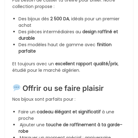
d’allergies, et gardent leur éclat longtemps. Tu peux
les porter au quotidien ou les réserver pour les
grandes occasions.
Un rendu haut de gamme
Chaque pièce est pensée pour offrir un
look élégant
et raffiné
, sans compromis :
Finitions brillantes,
sertissage minutieux
,
ajustements précis
Styles variés :
minimaliste
,
oriental
,
glamour
,
moderne
, ou
ethnique
Et toujours un souci du détail :
fermoires solides
,
anneaux confortables
,
tailles adaptées
.
Un bijou pour chaque personnalité
Trouvez votre style