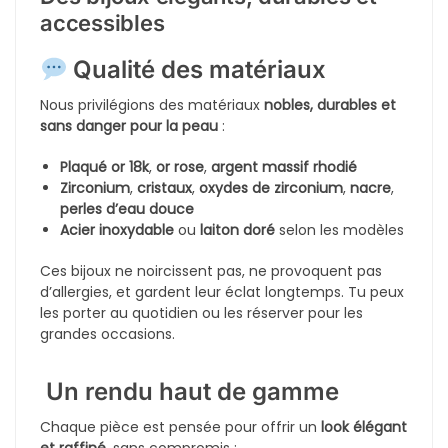
En rupture de stock
En rupture de stock
Parure Cœur Étincelant Emeraudé
Parure Okach Trèfle Prestigieux 
1990
DA
3400
DA
4600
DA
-30%
-28%
En rupture de stock
En rupture de stock