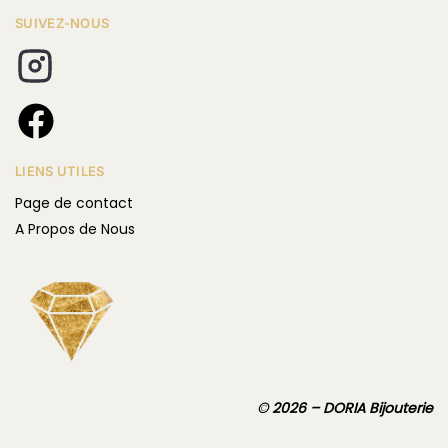
Sétif, Tizi Ouzou…
Livraison en 48h à 72h selon ta ville
Paiement sécurisé à la livraison ou en ligne
Chaque bijou est
soigneusement emballé
dans un
écrin élégant, prêt à offrir ou à porter. La
commande est
suivie en temps réel
, et ton colis
arrive chez toi ou au point relais de ton choix.
Service client dédié
Ton expérience compte autant que la qualité du
bijou :
Conseils personnalisés par WhatsApp ou
téléphone
Aide au choix de la taille ou du modèle
Retours ou échanges possibles selon conditions
Assistance avant, pendant et après la
commande