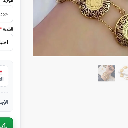
الولاية
*
البلدية
*
ال
الإج
تأكي