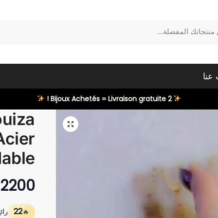
عنا
2 Bijoux Achetés = Livraison gratuite !
ouiza
Acier
dable
2200
22
رائج : 22 طل