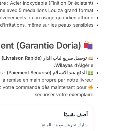
re :
Acier Inoxydable (Finition Or éclatant).
ne avec 5 médaillons Louiza grand format.
s événements ou un usage quotidien affirmé.
’irritations, même sur les peaux sensibles.
Livraison et Paiement (Garantie Doria)
توصيل سريع لباب الدار (Livraison Rapide) :
Wilayas
d’Algérie.
الدفع عند الاستلام (Paiement Sécurisé) :
Sécurité et tranquillité d’esprit garanties :
la remise en main propre par notre livreur).
idez votre commande dès maintenant pour
sécuriser votre exemplaire.
أضف تقييمًا
شارك تجربتك مع هذا المنتج.