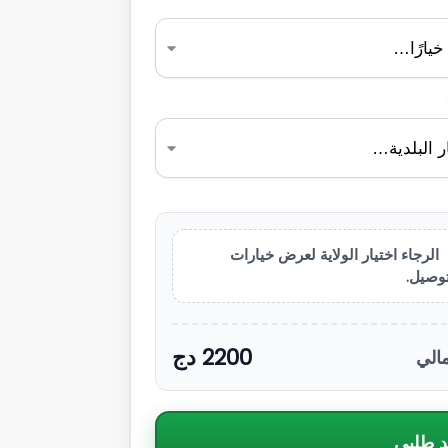
الرجاء اختيار الولاية لعرض خيارات
توصيل.
2200
دج
مالي
د طلبي