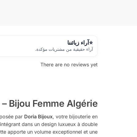
آراء زبائننا
آراء حقيقية من مشتريات مؤكدة.
There are no reviews yet
 – Bijou Femme Algérie
roposée par
Doria Bijoux
, votre bijouterie en
l’intégrant dans un design luxueux à double
ette apporte un volume exceptionnel et une