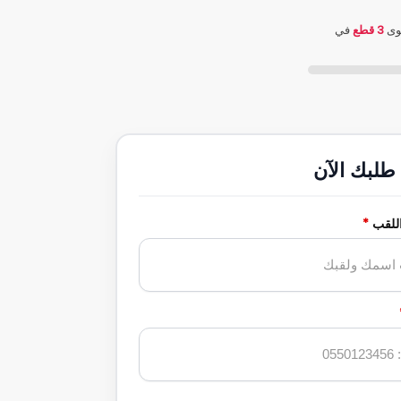
سوى
3 قطع
في
طلبك الآن
اللقب
*