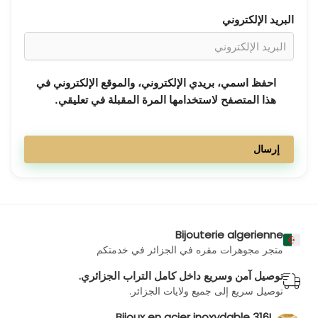
البريد الإلكتروني
احفظ اسمي، بريدي الإلكتروني، والموقع الإلكتروني في
هذا المتصفح لاستخدامها المرة المقبلة في تعليقي.
Bijouterie algerienne
متجر مجوهرات مقره في الجزائر في خدمتكم
توصيل آمن وسريع داخل كامل التراب الجزائري.
توصيل سريع إلى جميع ولايات الجزائر.
Bijoux en acier inoxydable 316L