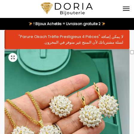
2 Bijoux Achetés = Livraison gratuite !
لا يمكن إضافة "Parure Okach Trèfle Prestigieux 4 Piéces"
لسلة مشترياتك لأن المنتج غير متوفر في المخزون.