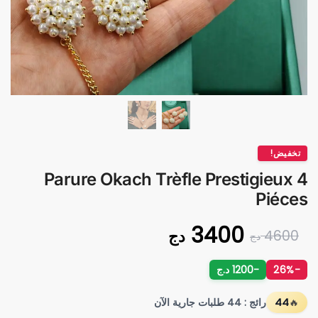
تخفيض!
Parure Okach Trèfle Prestigieux 4
Piéces
3400
دج
4600
دج
-26%
-1200 د.ج
44
رائج : 44 طلبات جارية الآن