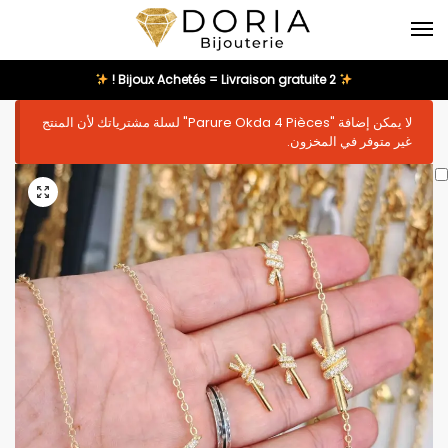
2 Bijoux Achetés = Livraison gratuite !
لا يمكن إضافة "Parure Okda 4 Pièces" لسلة مشترياتك لأن المنتج
غير متوفر في المخزون.