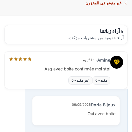
غير متوفر في المخزون
آراء زبائننا
آراء حقيقية من مشتريات مؤكدة.
Amine
منذ 61 يوم
Asq avec boite confirmée moi stpl
مفيد •
0
غير مفيد •
0
Doria Bijoux
06/09/2026
Oui avec boite