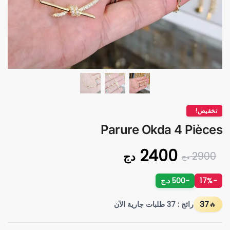
تخفيض!
Parure Okda 4 Pièces
2400
دج
2900
دج
-17%
-500 د.ج
37
رائج : 37 طلبات جارية الآن