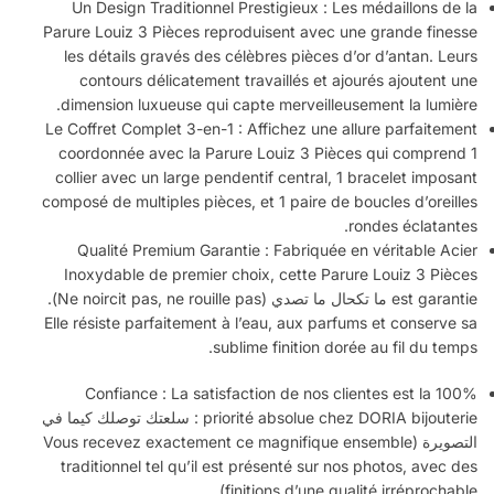
Un Design Traditionnel Prestigieux : Les médaillons de la
Parure Louiz 3 Pièces reproduisent avec une grande finesse
les détails gravés des célèbres pièces d’or d’antan. Leurs
contours délicatement travaillés et ajourés ajoutent une
dimension luxueuse qui capte merveilleusement la lumière.
Le Coffret Complet 3-en-1 : Affichez une allure parfaitement
coordonnée avec la Parure Louiz 3 Pièces qui comprend 1
collier avec un large pendentif central, 1 bracelet imposant
composé de multiples pièces, et 1 paire de boucles d’oreilles
rondes éclatantes.
Qualité Premium Garantie : Fabriquée en véritable Acier
Inoxydable de premier choix, cette Parure Louiz 3 Pièces
est garantie ما تكحال ما تصدي (Ne noircit pas, ne rouille pas).
Elle résiste parfaitement à l’eau, aux parfums et conserve sa
sublime finition dorée au fil du temps.
100% Confiance : La satisfaction de nos clientes est la
priorité absolue chez DORIA bijouterie : سلعتك توصلك كيما في
التصويرة (Vous recevez exactement ce magnifique ensemble
traditionnel tel qu’il est présenté sur nos photos, avec des
finitions d’une qualité irréprochable).