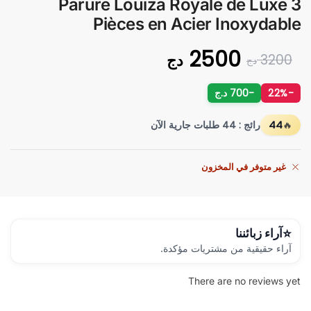
Parure Louiza Royale de Luxe 3
Pièces en Acier Inoxydable
2500
دج
3200
دج
-22%
-700 د.ج
44
رائج : 44 طلبات جارية الآن
غير متوفر في المخزون
آراء زبائننا
آراء حقيقية من مشتريات مؤكدة.
There are no reviews yet