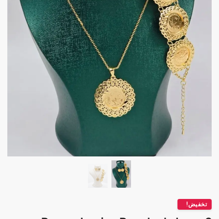
تخفيض!