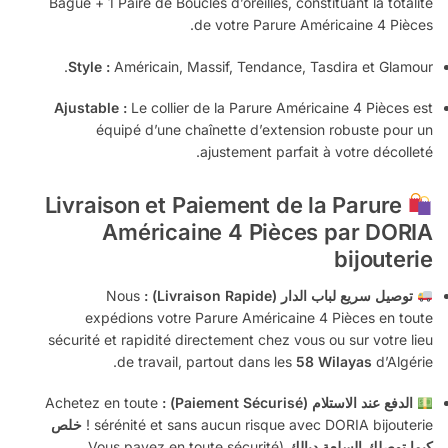
Bague + 1 Paire de Boucles d’oreilles, constituant la totalité
de votre Parure Américaine 4 Pièces.
Style :
Américain, Massif, Tendance, Tasdira et Glamour.
Ajustable :
Le collier de la Parure Américaine 4 Pièces est
équipé d’une chaînette d’extension robuste pour un
ajustement parfait à votre décolleté.
Livraison et Paiement de la Parure
Américaine 4 Pièces par DORIA
bijouterie
توصيل سريع لباب الدار (Livraison Rapide) :
Nous
expédions votre Parure Américaine 4 Pièces en toute
sécurité et rapidité directement chez vous ou sur votre lieu
de travail, partout dans les
58 Wilayas
d’Algérie.
الدفع عند الاستلام (Paiement Sécurisé) :
Achetez en toute
sérénité et sans aucun risque avec DORIA bijouterie !
خلص
كيما توصلك السلعة ديالك
(Vous payez en toute sécurité